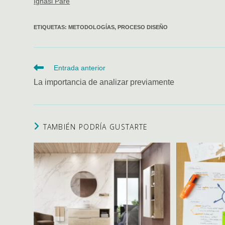
Ignasi Paré
ETIQUETAS
:
METODOLOGÍAS
,
PROCESO DISEÑO
Leer
Entrada anterior
más
artículos
La importancia de analizar previamente
TAMBIÉN PODRÍA GUSTARTE