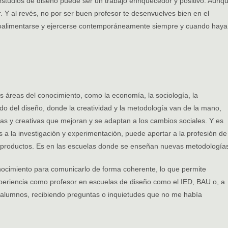
estudios de diseño puede ser un trabajo enriquecedor y positivo. Aunq
 Y al revés, no por ser buen profesor te desenvuelves bien en el
roalimentarse y ejercerse contemporáneamente siempre y cuando haya
s áreas del conocimiento, como la economía, la sociología, la
do del diseño, donde la creatividad y la metodología van de la mano,
s y creativas que mejoran y se adaptan a los cambios sociales. Y es
 a la investigación y experimentación, puede aportar a la profesión de
 productos. Es en las escuelas donde se enseñan nuevas metodología
nocimiento para comunicarlo de forma coherente, lo que permite
xperiencia como profesor en escuelas de diseño como el IED, BAU o, a
 alumnos, recibiendo preguntas o inquietudes que no me había