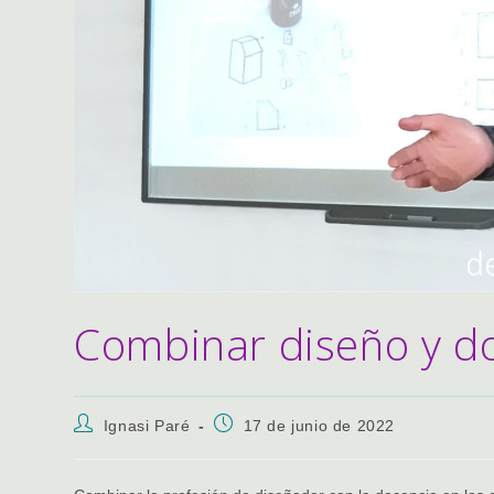
Combinar diseño y d
Autor
Publicación
Ignasi Paré
17 de junio de 2022
de
de
la
la
entrada:
entrada: