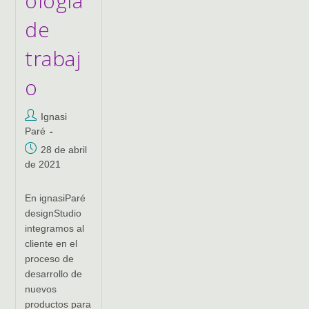
ología
de
trabaj
o
Autor
Ignasi
de
Paré
la
Publicación
28 de abril
entrada:
de
de 2021
la
entrada:
En ignasiParé
designStudio
integramos al
cliente en el
proceso de
desarrollo de
nuevos
productos para